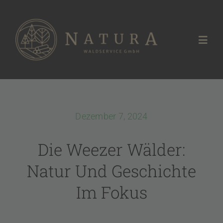
Zum
Inhalt
springen
Toggl
Navig
Waldservice
Marktplatz
Dezember 7, 2024
Die Weezer Wälder:
Referenzen
Natur Und Geschichte
Karriere
Im Fokus
Kontakt